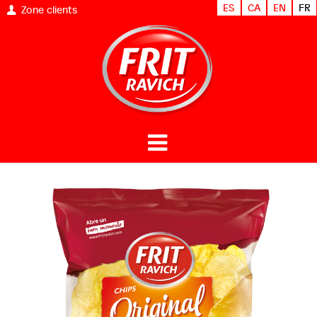
ES
CA
EN
FR
Zone clients