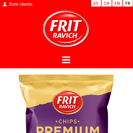
ES
CA
EN
FR
Zone clients