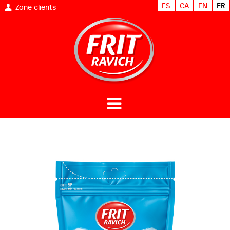
ES
CA
EN
FR
Zone clients