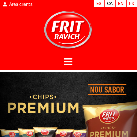
ES
CA
EN
FR
Àrea clients