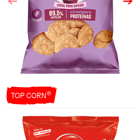
®
TOP CORN