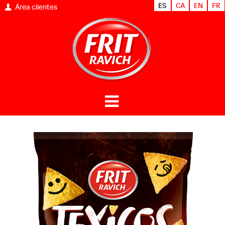
ES
CA
EN
FR
Área clientes