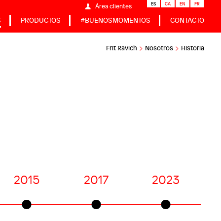
ES
CA
EN
FR
Área clientes
S
PRODUCTOS
#BUENOSMOMENTOS
CONTACTO
>
>
Frit Ravich
Nosotros
Historia
2015
2017
2023