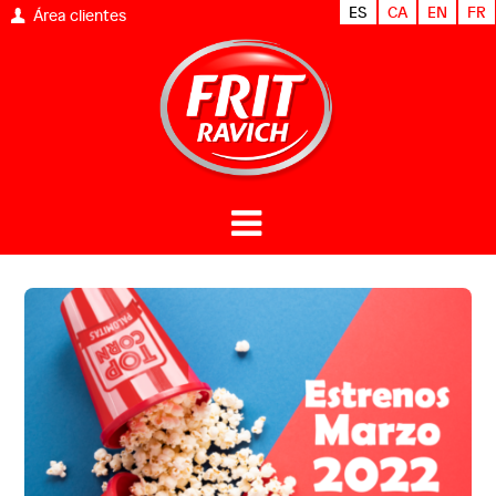
ES
CA
EN
FR
Área clientes