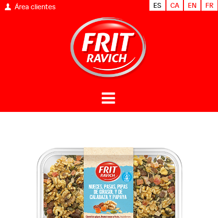
ES
CA
EN
FR
Área clientes