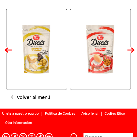
Volver al menú
Únete a nuestro equipo
Política de Cookies
Aviso legal
Código Ético
Otra Información