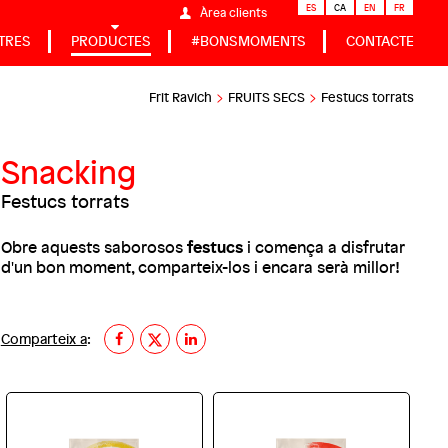
ES
CA
EN
FR
Àrea clients
TRES
PRODUCTES
#BONSMOMENTS
CONTACTE
>
>
Frit Ravich
FRUITS SECS
Festucs torrats
Snacking
Festucs torrats
festucs
Obre aquests saborosos
i comença a disfrutar
d'un bon moment, comparteix-los i encara serà millor!
Comparteix a
: