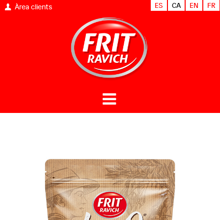
ES
CA
EN
FR
Àrea clients